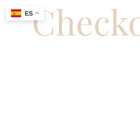
Check
ES